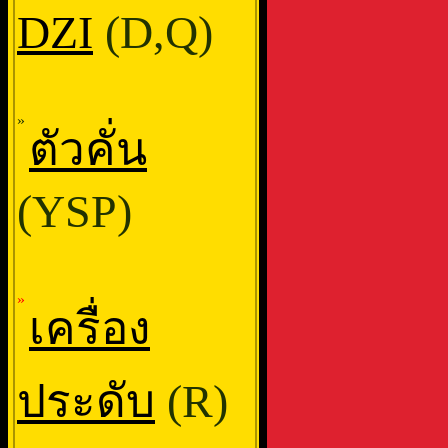
DZI
(D,Q)
»
ตัวคั่น
(YSP)
»
เครื่อง
ประดับ
(R)