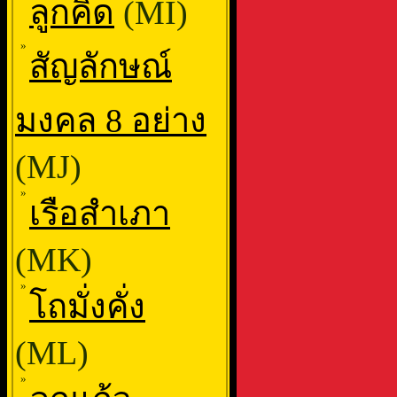
ลูกคิด
(MI)
»
สัญลักษณ์
มงคล 8 อย่าง
(MJ)
»
เรือสำเภา
(MK)
»
โถมั่งคั่ง
(ML)
»