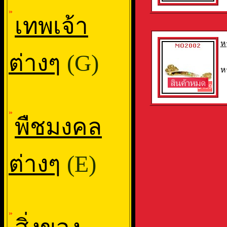
»
เทพเจ้า
ห
ต่างๆ
(G)
ห
฿499
»
พืชมงคล
ต่างๆ
(E)
»