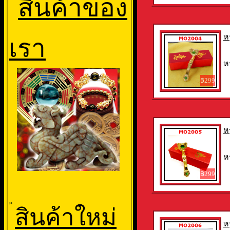
สินค้าของ
ห
เรา
ห
฿299
ห
ห
฿299
»
สินค้าใหม่
ห