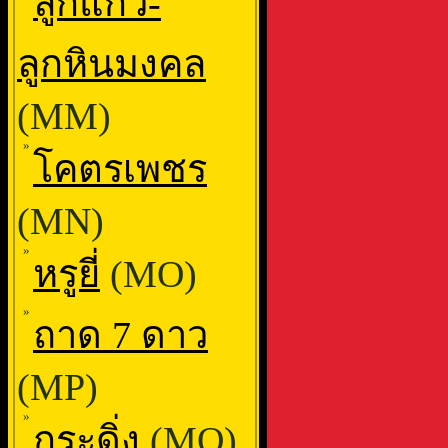
ลูกแก้ว-
ลูกหินมงคล
(MM)
»
โคตรเพชร
(MN)
»
หรูยี่
(MO)
»
ถาด 7 ดาว
(MP)
»
กระดิ่ง
(MQ)