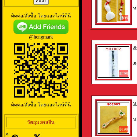
ห
ติดต่อ/สั่งซื้อ โดยแอดไลน์ที่นี่
฿99
@hengmark
ส
ส
฿299
ห
ติดต่อ/สั่งซื้อ โดยแอดไลน์ที่นี่
ห
วัตถุมงคลจีน
฿199
»