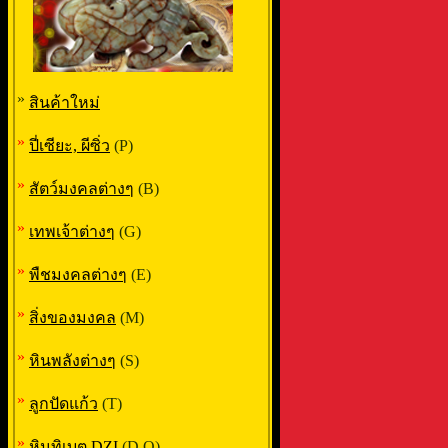
»
สินค้าใหม่
»
ปี่เซียะ, ผีซิ่ว
(P)
»
สัตว์มงคลต่างๆ
(B)
»
เทพเจ้าต่างๆ
(G)
»
พืชมงคลต่างๆ
(E)
»
สิ่งของมงคล
(M)
»
หินพลังต่างๆ
(S)
»
ลูกปัดแก้ว
(T)
»
หินทิเบต DZI
(D,Q)