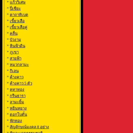
»
แก้ววิเศษ
»
ปี่เซียะ
»
คาถาทิเบต
»
เขี้ยวเสือ
»
เขี้ยวเสือคู่
»
คลื่น
»
บัวงาม
»
หินฟ้าดิน
»
ภูเขา
»
สายฟ้า
»
หมวกลามะ
»
กิเลน
»
ค้างคาว
»
ค้างคาว 5 ตัว
»
คทาทอง
»
กรีนธารา
»
ลามะยิ้ม
»
หยินหยาง
»
ดอกโบตั๋น
»
ฟักทอง
»
สัญลักษณ์มงคล 8 อย่าง
»