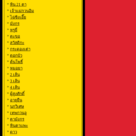
»
หิน 21 ตา
»
เจ้าแม่กวนอิม
»
ไฉ่ซิงเอี๊ย
»
มังกร
»
หรูยี่
»
ตะขอ
»
สวัสดิกะ
»
กระดองเต่า
»
ดอกบัว
»
ต้นโพธิ์
»
หมอยา
»
2 เส้น
»
3 เส้น
»
4 เส้น
»
ผู้สูงศักดิ์
»
อายุยืน
»
นกวิเศษ
»
เทพกวนอู
»
ตามังกร
»
หินตาแพะ
»
ดาว