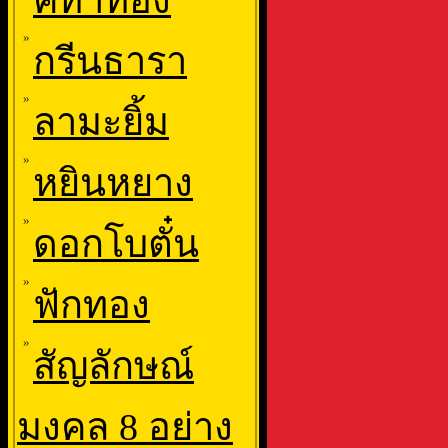
คทาทอง
»
กรีนธารา
»
ลามะยิ้ม
»
หยินหยาง
»
ดอกโบตั๋น
»
ฟักทอง
»
สัญลักษณ์
มงคล 8 อย่าง