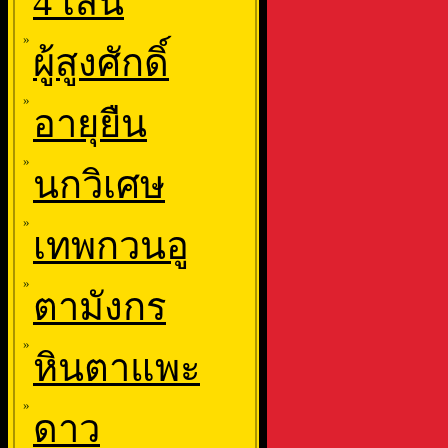
4 เส้น
»
ผู้สูงศักดิ์
»
อายุยืน
»
นกวิเศษ
»
เทพกวนอู
»
ตามังกร
»
หินตาแพะ
»
ดาว