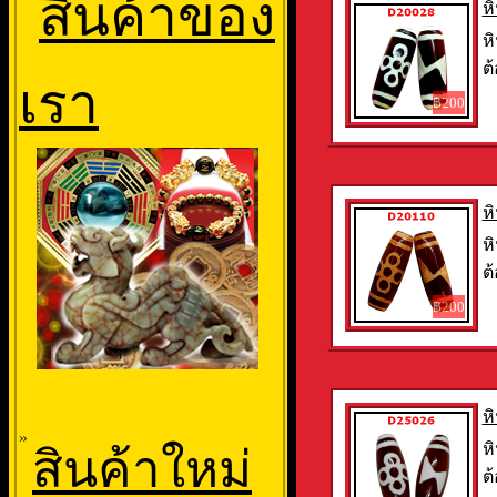
สินค้าของ
ห
หิ
ต้
เรา
฿200
ห
หิ
ต้
฿200
ห
»
หิ
สินค้าใหม่
ต้