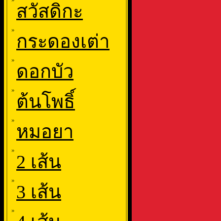
สวัสดิกะ
»
กระดองเต่า
»
ดอกบัว
»
ต้นโพธิ์
»
หมอยา
»
2 เส้น
»
3 เส้น
»