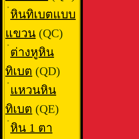
»
หินทิเบตแบบ
แขวน
(QC)
»
ต่างหูหิน
ทิเบต
(QD)
»
แหวนหิน
ทิเบต
(QE)
»
หิน 1 ตา