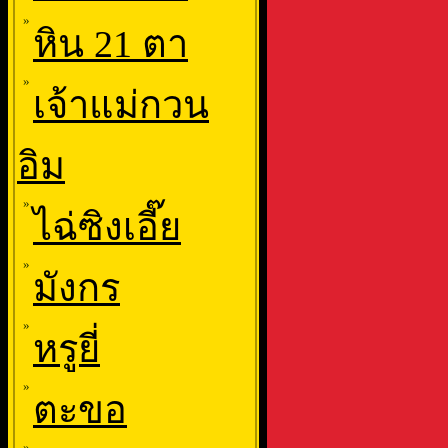
»
หิน 21 ตา
»
เจ้าแม่กวน
อิม
»
ไฉ่ซิงเอี๊ย
»
มังกร
»
หรูยี่
»
ตะขอ
»