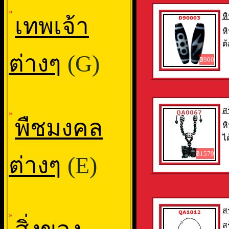
»
ห
เทพเจ้า
หิ
ต้
ต่างๆ
(G)
฿900
ส
»
พืชมงคล
ห
ได
฿1579
ต่างๆ
(E)
ส
»
ส