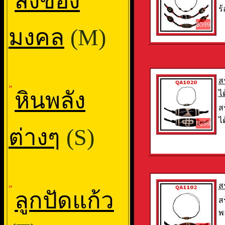
สิ่งของ
ร้
฿599
มงคล
(M)
ส
»
หินพลัง
ได
ส
ได
฿299
ต่างๆ
(S)
ส
»
ลูกปัดแก้ว
ส
พล