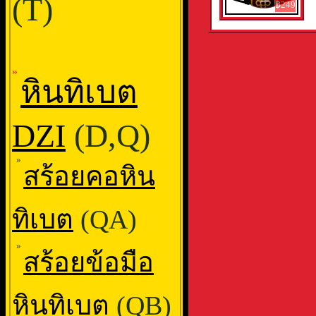
(T)
฿249
»
หินทิเบต
DZI
(D,Q)
»
สร้อยคอหิน
ทิเบต
(QA)
»
สร้อยข้อมือ
หินทิเบต
(QB)