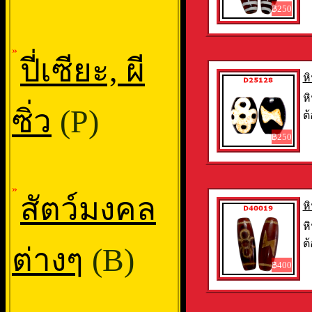
฿250
»
ปี่เซียะ, ผี
ห
หิ
ซิ่ว
(P)
ต้
฿250
»
สัตว์มงคล
ห
หิ
ต้
ต่างๆ
(B)
฿400