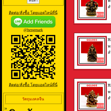
พ
ส
ติดต่อ/สั่งซื้อ โดยแอดไลน์ที่นี่
฿199
@hengmark
พ
พ
ส
฿199
พ
ติดต่อ/สั่งซื้อ โดยแอดไลน์ที่นี่
พ
ส
วัตถุมงคลจีน
฿199
»