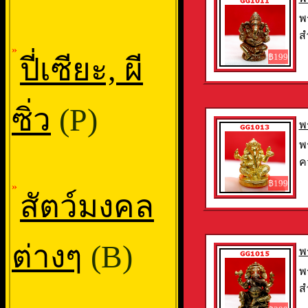
พ
ส
»
฿199
ปี่เซียะ, ผี
ซิ่ว
(P)
พ
พ
ค
฿199
»
สัตว์มงคล
ต่างๆ
(B)
พ
พ
ส