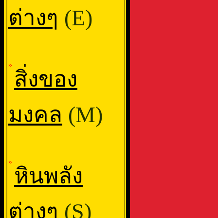
ต่างๆ
(E)
»
สิ่งของ
มงคล
(M)
»
หินพลัง
ต่างๆ
(S)