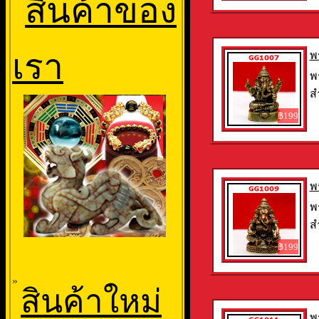
สินค้าของ
เรา
พ
พ
ส
฿199
พ
พ
ส
฿199
»
สินค้าใหม่
พ