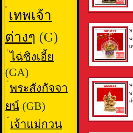
฿299
»
เทพเจ้า
พ
ต่างๆ
(G)
พ
เ
»
ไฉ่ซิงเอี้ย
฿199
(GA)
»
พระสังกัจจา
พ
พ
ส
ยน์
(GB)
฿199
»
เจ้าแม่กวน