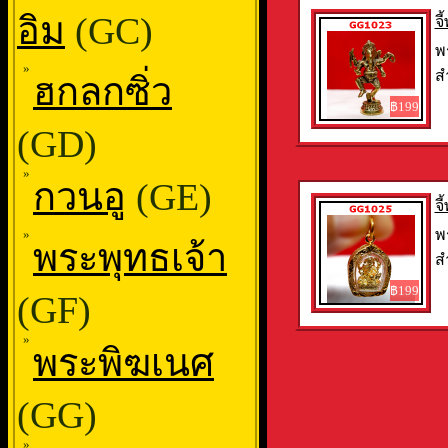
อิม
(GC)
จ
พ
»
ส
ฮกลกซิ่ว
฿199
(GD)
»
กวนอู
(GE)
จ
พ
»
พระพุทธเจ้า
ส
฿199
(GF)
»
พระพิฆเนศ
(GG)
»